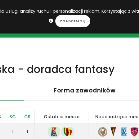
 usług, analizy ruchu i personalizacji reklam. Korzystając z wit
.
DO DO
ska - doradca fantasy
Forma zawodników
G
SG
CS
Ostatnie mecze
Nadchodzące mec
3
1
1