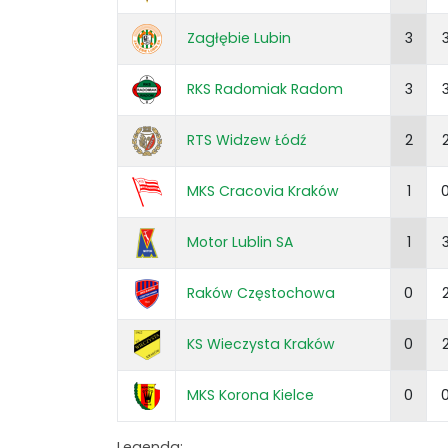
Zagłębie Lubin
3
RKS Radomiak Radom
3
RTS Widzew Łódź
2
MKS Cracovia Kraków
1
Motor Lublin SA
1
Raków Częstochowa
0
KS Wieczysta Kraków
0
MKS Korona Kielce
0
Legenda: