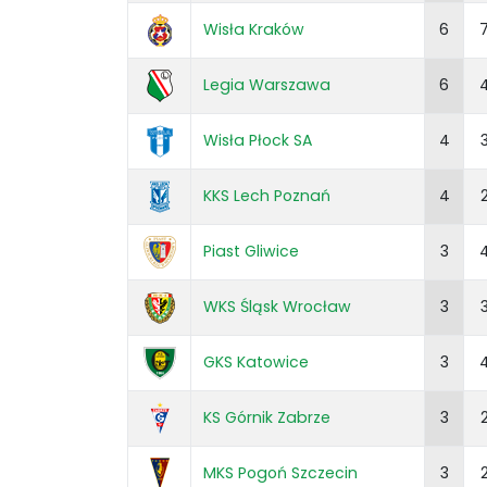
Wisła Kraków
6
Legia Warszawa
6
Wisła Płock SA
4
KKS Lech Poznań
4
Piast Gliwice
3
WKS Śląsk Wrocław
3
GKS Katowice
3
KS Górnik Zabrze
3
MKS Pogoń Szczecin
3