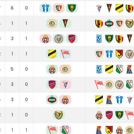
7
6
0
4
1
1
3
3
1
2
1
1
4
5
0
3
3
0
4
3
0
2
1
0
2
1
1