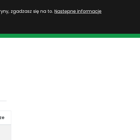
PL
Zaloguj się
ryny, zgadzasz się na to.
Następne informacje
MU
ROZGRYWKI
QUIZY
GRY
SUBSKRYPCJA
ze