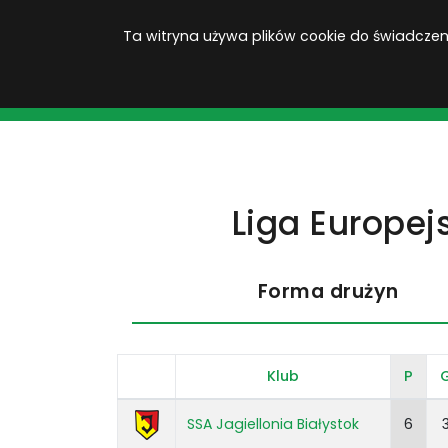
Ta witryna używa plików cookie do świadczenia
KOPACAK
Liga Europej
Forma drużyn
Klub
P
SSA Jagiellonia Białystok
6