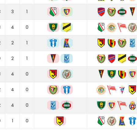
3
3
1
3
4
0
2
2
1
0
2
1
3
4
0
2
4
0
2
4
0
0
1
0