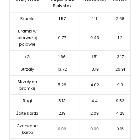
Białystok
Bramki
1.57
1.11
2.68
Bramki w
pierwszej
0.77
0.43
1.2
połowie
xG
1.66
1.51
3.17
Strzały
13.72
13.19
26.91
Strzały na
5.28
4.02
9.3
bramkę
Rogi
5.13
4.4
9.53
Żółte kartki
2.19
2.09
4.28
Czerwone
0.06
0.09
0.15
kartki