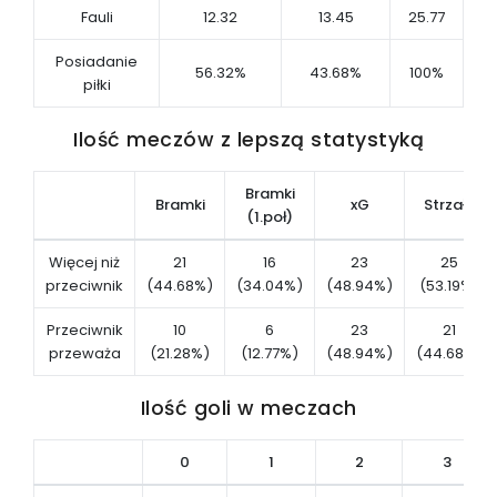
Fauli
12.32
13.45
25.77
Posiadanie
56.32%
43.68%
100%
piłki
Ilość meczów z lepszą statystyką
Bramki
Bramki
xG
Strzały
(1.poł)
Więcej niż
21
16
23
25
przeciwnik
(44.68%)
(34.04%)
(48.94%)
(53.19%)
Przeciwnik
10
6
23
21
przeważa
(21.28%)
(12.77%)
(48.94%)
(44.68%)
Ilość goli w meczach
0
1
2
3