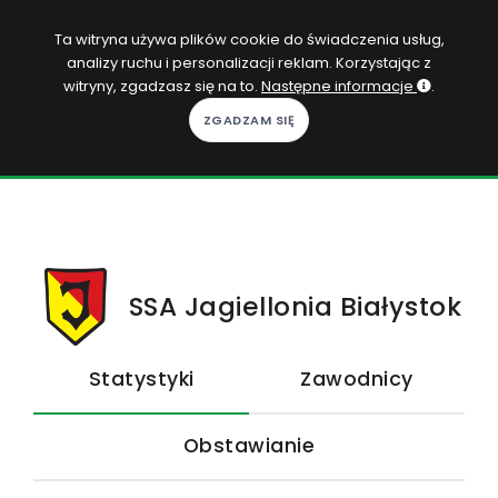
PL
Ta witryna używa plików cookie do świadczenia usług,
analizy ruchu i personalizacji reklam. Korzystając z
Zaloguj się
witryny, zgadzasz się na to.
Następne informacje
.
KOPACAK
DO DOMU
ROZGRYWKI
QUIZY
SSA Jagiellonia Białystok
GRY
Statystyki
Zawodnicy
SUBSKRYPCJA
Obstawianie