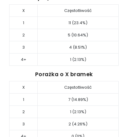
X
Częstotliwość
1
11 (23.4%)
2
5 (10.64%)
3
4 (8.51%)
4+
1 (2.13%)
Porażka o X bramek
X
Częstotliwość
1
7 (14.89%)
2
1 (2.13%)
3
2 (4.26%)
4+
0 (0%)