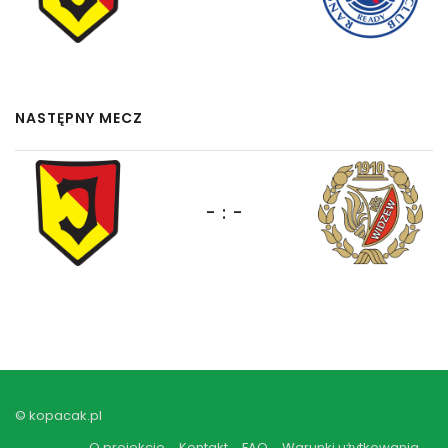
NASTĘPNY MECZ
- : -
© kopacak.pl
O projekcie
Kontakt
FAQ
Warunki użytkowania