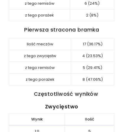
z tego remisów
6 (24%)
z tego porażek
2 (8%)
Pierwsza stracona bramka
Ilość meczów
17 (36.17%)
z tego zwycięstw
4 (23.53%)
z tego remisów
5 (29.41%)
z tego porażek
8 (47.06%)
Częstotliwość wyników
Zwycięstwo
Wynik
Ilość
1:0
5