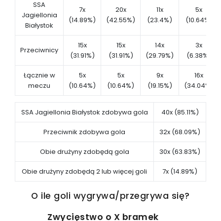
SSA
7x
20x
11x
5x
Jagiellonia
(14.89%)
(42.55%)
(23.4%)
(10.64%)
Białystok
15x
15x
14x
3x
Przeciwnicy
(31.91%)
(31.91%)
(29.79%)
(6.38%)
Łącznie w
5x
5x
9x
16x
meczu
(10.64%)
(10.64%)
(19.15%)
(34.04%)
SSA Jagiellonia Białystok zdobywa gola
40x (85.11%)
Przeciwnik zdobywa gola
32x (68.09%)
Obie drużyny zdobędą gola
30x (63.83%)
Obie drużyny zdobędą 2 lub więcej goli
7x (14.89%)
O ile goli wygrywa/przegrywa się?
Zwycięstwo o X bramek