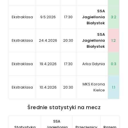
SSA
MK
Ekstraklasa
9.5.2026
17:30
Jagiellonia
3:2
Sz
Białystok
SSA
KS
Ekstraklasa
24.4.2026
20:30
Jagiellonia
1:2
Za
Białystok
SS
Ekstraklasa
19.4.2026
17:30
Arka Gdynia
0:3
Ja
Bi
SS
MKS Korona
Ekstraklasa
10.4.2026
20:30
1:1
Ja
Kielce
Bi
Średnie statystyki na mecz
SSA
Statystyka
Jagiellonia
Przeciwnicy
Razem