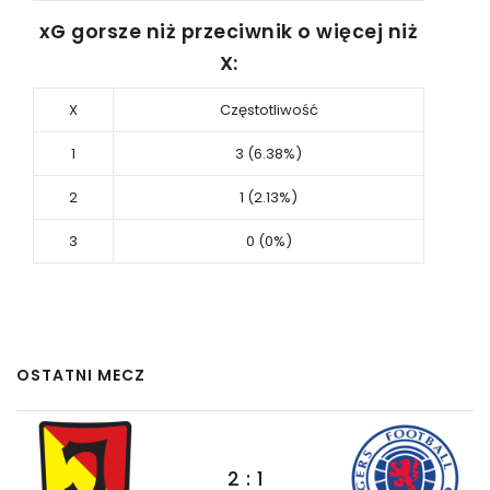
xG gorsze niż przeciwnik o więcej niż
X:
X
Częstotliwość
1
3 (6.38%)
2
1 (2.13%)
3
0 (0%)
OSTATNI MECZ
2 : 1