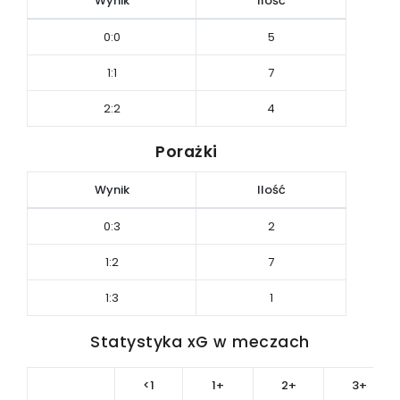
Wynik
Ilość
0:0
5
1:1
7
2:2
4
Porażki
Wynik
Ilość
0:3
2
1:2
7
1:3
1
Statystyka xG w meczach
<1
1+
2+
3+