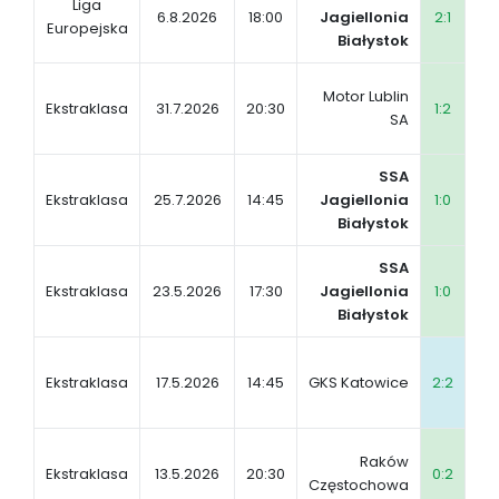
Liga
6.8.2026
18:00
Jagiellonia
2:1
Ra
Europejska
Białystok
SS
Motor Lublin
Ekstraklasa
31.7.2026
20:30
1:2
Ja
SA
Bi
SSA
MK
Ekstraklasa
25.7.2026
14:45
Jagiellonia
1:0
Kie
Białystok
SSA
Za
Ekstraklasa
23.5.2026
17:30
Jagiellonia
1:0
Lub
Białystok
SS
Ekstraklasa
17.5.2026
14:45
GKS Katowice
2:2
Ja
Bi
SS
Raków
Ekstraklasa
13.5.2026
20:30
0:2
Ja
Częstochowa
Bi