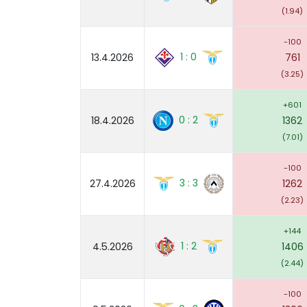
(1.94)
-100
1 : 0
13.4.2026
761
(3.25)
+601
0 : 2
18.4.2026
1362
(7.01)
-100
3 : 3
27.4.2026
1262
(2.23)
+144
1 : 2
4.5.2026
1406
(2.44)
-100