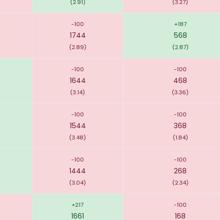
(2.91)
(3.27)
-100
+187
1744
568
(2.89)
(2.87)
-100
-100
1644
468
(3.14)
(3.36)
-100
-100
1544
368
(3.48)
(1.84)
-100
-100
1444
268
(3.04)
(2.34)
+217
-100
1661
168