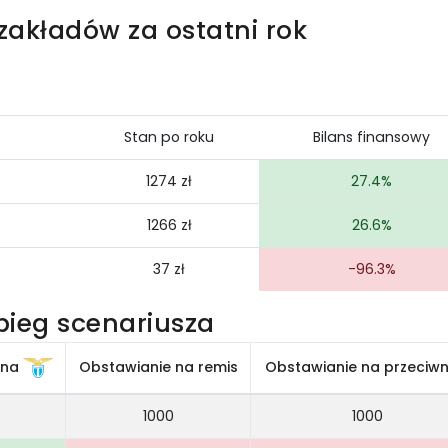
zakładów za ostatni rok
Stan po roku
Bilans finansowy
1274 zł
27.4%
1266 zł
26.6%
37 zł
-96.3%
bieg scenariusza
 na
Obstawianie na remis
Obstawianie na przeciwn
1000
1000