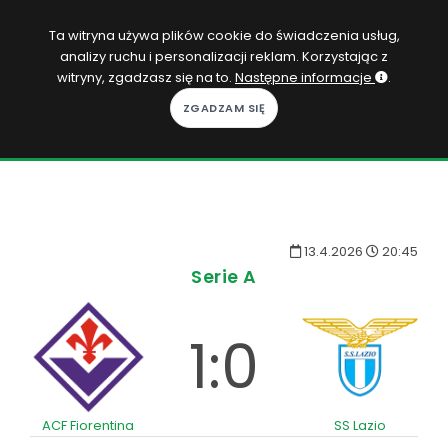
PL
Ta witryna używa plików cookie do świadczenia usług,
analizy ruchu i personalizacji reklam. Korzystając z
Zaloguj się
witryny, zgadzasz się na to.
Następne informacje
.
KOPACAK
DO DOMU
ROZGRYWKI
13.4.2026
20:45
QUIZY
Serie A
GRY
1:0
SUBSKRYPCJA
ACF Fiorentina
SS Lazio