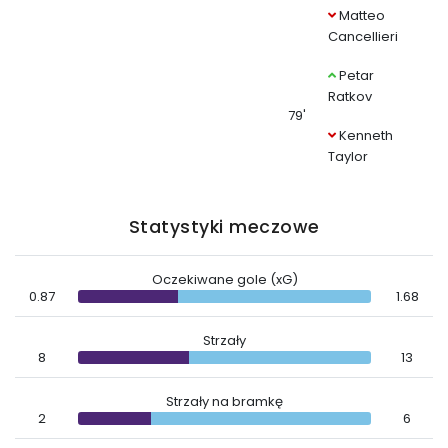
Matteo
Cancellieri
Petar
Ratkov
79'
Kenneth
Taylor
Statystyki meczowe
Oczekiwane gole (xG)
0.87
1.68
Strzały
8
13
Strzały na bramkę
2
6