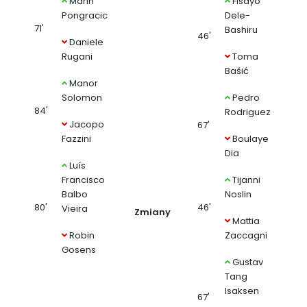
Marin
Fisayo
Pongracic
Dele-
71'
Bashiru
46'
Daniele
Rugani
Toma
Bašić
Manor
Solomon
Pedro
84'
Rodriguez
Jacopo
67'
Fazzini
Boulaye
Dia
Luís
Francisco
Tijanni
Balbo
Noslin
80'
46'
Vieira
Zmiany
Mattia
Robin
Zaccagni
Gosens
Gustav
Tang
Isaksen
67'