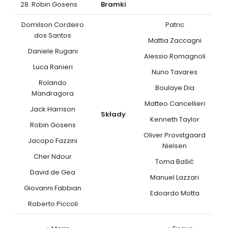
28. Robin Gosens
Bramki
Domilson Cordeiro
Patric
dos Santos
Mattia Zaccagni
Daniele Rugani
Alessio Romagnoli
Luca Ranieri
Nuno Tavares
Rolando
Boulaye Dia
Mandragora
Matteo Cancellieri
Jack Harrison
Składy
Kenneth Taylor
Robin Gosens
Oliver Provstgaard
Jacopo Fazzini
Nielsen
Cher Ndour
Toma Bašić
David de Gea
Manuel Lazzari
Giovanni Fabbian
Edoardo Motta
Roberto Piccoli