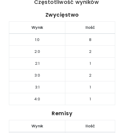
Częstotliwość wyników
Zwycięstwo
Wynik
Ilość
1:0
8
2:0
2
2:1
1
3:0
2
3:1
1
4:0
1
Remisy
Wynik
Ilość