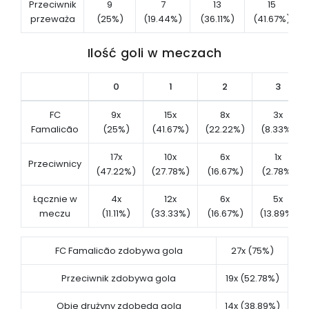
Przeciwnik
9
7
13
15
przeważa
(25%)
(19.44%)
(36.11%)
(41.67%)
Ilość goli w meczach
0
1
2
3
FC
9x
15x
8x
3x
Famalicão
(25%)
(41.67%)
(22.22%)
(8.33%)
17x
10x
6x
1x
Przeciwnicy
(47.22%)
(27.78%)
(16.67%)
(2.78%)
Łącznie w
4x
12x
6x
5x
meczu
(11.11%)
(33.33%)
(16.67%)
(13.89%)
FC Famalicão zdobywa gola
27x (75%)
Przeciwnik zdobywa gola
19x (52.78%)
Obie drużyny zdobędą gola
14x (38.89%)