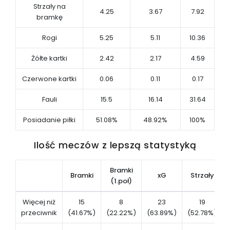
Strzały na
4.25
3.67
7.92
bramkę
Rogi
5.25
5.11
10.36
Żółte kartki
2.42
2.17
4.59
Czerwone kartki
0.06
0.11
0.17
Fauli
15.5
16.14
31.64
Posiadanie piłki
51.08%
48.92%
100%
Ilość meczów z lepszą statystyką
Bramki
Bramki
xG
Strzały
(1.poł)
Więcej niż
15
8
23
19
przeciwnik
(41.67%)
(22.22%)
(63.89%)
(52.78%)