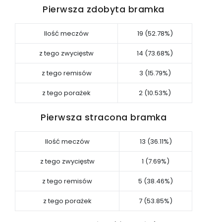
Pierwsza zdobyta bramka
Ilość meczów
19 (52.78%)
z tego zwycięstw
14 (73.68%)
z tego remisów
3 (15.79%)
z tego porażek
2 (10.53%)
Pierwsza stracona bramka
Ilość meczów
13 (36.11%)
z tego zwycięstw
1 (7.69%)
z tego remisów
5 (38.46%)
z tego porażek
7 (53.85%)