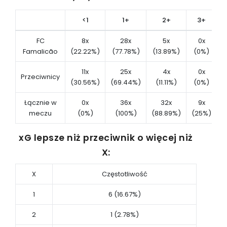
<1
1+
2+
3+
FC
8x
28x
5x
0x
Famalicão
(22.22%)
(77.78%)
(13.89%)
(0%)
(
11x
25x
4x
0x
Przeciwnicy
(30.56%)
(69.44%)
(11.11%)
(0%)
(
Łącznie w
0x
36x
32x
9x
meczu
(0%)
(100%)
(88.89%)
(25%)
(
xG lepsze niż przeciwnik o więcej niż
X:
X
Częstotliwość
1
6 (16.67%)
2
1 (2.78%)