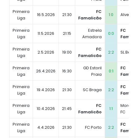
Primeira
FC
16.5.2026
21:30
1:0
Alverca
Liga
Famalicão
Primeira
Estrela
FC
11.5.2026
21:15
0:0
Liga
Amadora
Famali
Primeira
FC
2.5.2026
19:00
2:2
SL Benfi
Liga
Famalicão
Primeira
GD Estoril
FC
26.4.2026
16:30
0:1
Liga
Praia
Famali
Primeira
FC
19.4.2026
21:30
SC Braga
2:2
Liga
Famali
Primeira
FC
Moreire
10.4.2026
21:45
1:1
Liga
Famalicão
FC
Primeira
FC
4.4.2026
21:30
FC Porto
2:2
Liga
Famali