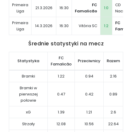
Primeira
FC
CD
21.3.2026
16:30
1:0
Liga
Famalicão
Naciona
Primeira
FC
14.3.2026
16:30
Vitória SC
1:2
Liga
Famali
Średnie statystyki na mecz
FC
Statystyka
Przeciwnicy
Razem
Famalicão
Bramki
1.22
0.94
2.16
Bramki w
pierwszej
0.47
0.42
0.89
połowie
xG
1.39
1.21
2.6
Strzały
12.08
10.56
22.64