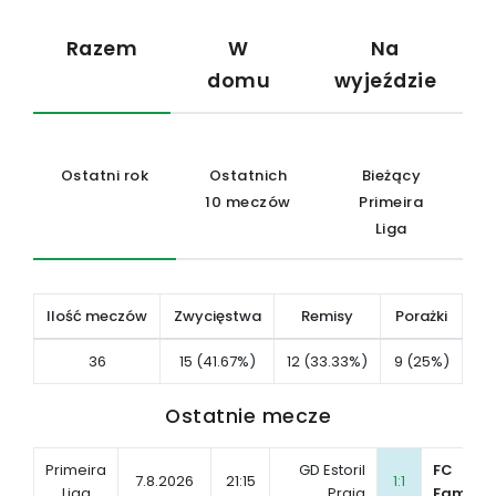
Razem
W
Na
domu
wyjeździe
Ostatni rok
Ostatnich
Bieżący
10 meczów
Primeira
Liga
Ilość meczów
Zwycięstwa
Remisy
Porażki
36
15 (41.67%)
12 (33.33%)
9 (25%)
Ostatnie mecze
Primeira
GD Estoril
FC
7.8.2026
21:15
1:1
Liga
Praia
Famali