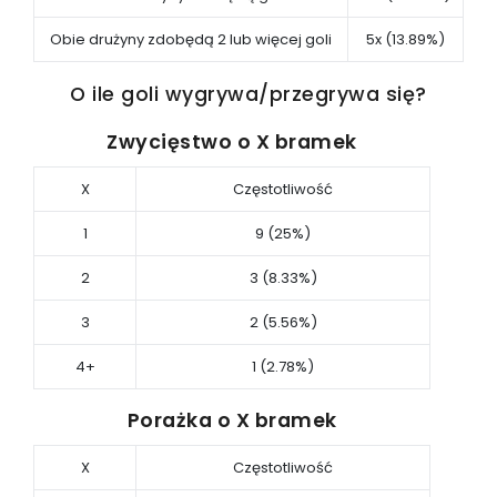
Obie drużyny zdobędą 2 lub więcej goli
5x (13.89%)
O ile goli wygrywa/przegrywa się?
Zwycięstwo o X bramek
X
Częstotliwość
1
9 (25%)
2
3 (8.33%)
3
2 (5.56%)
4+
1 (2.78%)
Porażka o X bramek
X
Częstotliwość