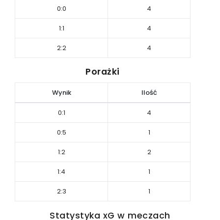
0:0
4
1:1
4
2:2
4
Porażki
Wynik
Ilość
0:1
4
0:5
1
1:2
2
1:4
1
2:3
1
Statystyka xG w meczach