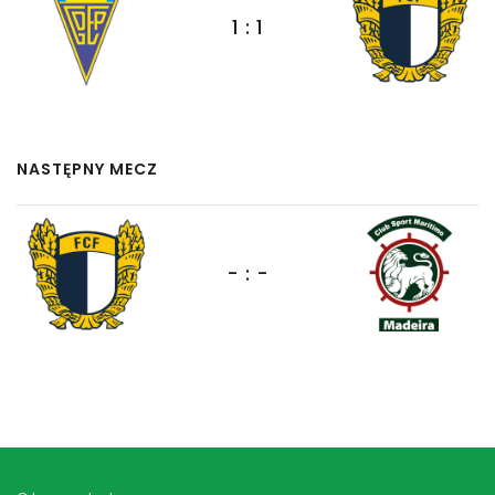
1 : 1
NASTĘPNY MECZ
- : -