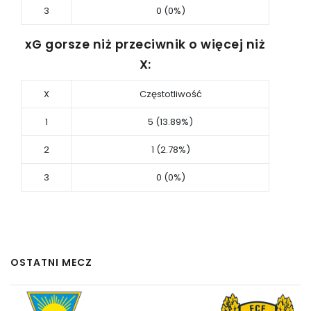
3
0 (0%)
xG gorsze niż przeciwnik o więcej niż
X:
X
Częstotliwość
1
5 (13.89%)
2
1 (2.78%)
3
0 (0%)
OSTATNI MECZ