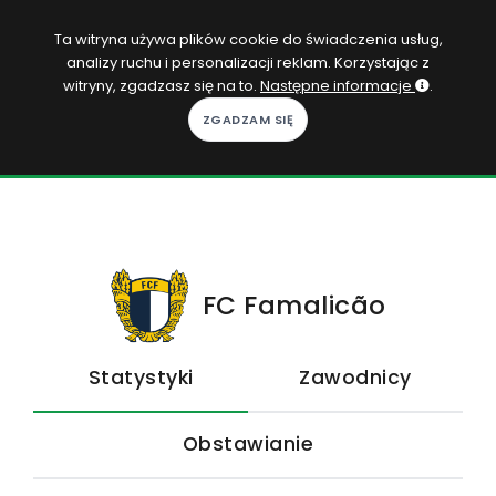
PL
Ta witryna używa plików cookie do świadczenia usług,
analizy ruchu i personalizacji reklam. Korzystając z
Zaloguj się
witryny, zgadzasz się na to.
Następne informacje
.
KOPACAK
DO DOMU
ROZGRYWKI
QUIZY
FC Famalicão
GRY
Statystyki
Zawodnicy
SUBSKRYPCJA
Obstawianie