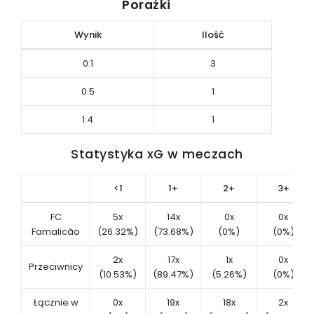
Porażki
Wynik
Ilość
0:1
3
0:5
1
1:4
1
Statystyka xG w meczach
<1
1+
2+
3+
FC
5x
14x
0x
0x
Famalicão
(26.32%)
(73.68%)
(0%)
(0%)
2x
17x
1x
0x
Przeciwnicy
(10.53%)
(89.47%)
(5.26%)
(0%)
Łącznie w
0x
19x
18x
2x