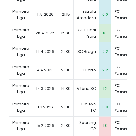
Primeira
Estrela
FC
11.5.2026
21:15
0:0
Liga
Amadora
Famalicã
Primeira
GD Estoril
FC
26.4.2026
16:30
0:1
Liga
Praia
Famalicã
Primeira
FC
19.4.2026
21:30
SC Braga
2:2
Liga
Famalicã
Primeira
FC
4.4.2026
21:30
FC Porto
2:2
Liga
Famalicã
Primeira
FC
14.3.2026
16:30
Vitória SC
1:2
Liga
Famalicã
Primeira
Rio Ave
FC
1.3.2026
21:30
0:0
Liga
FC
Famalicã
Primeira
Sporting
FC
15.2.2026
21:30
1:0
Liga
CP
Famalicã