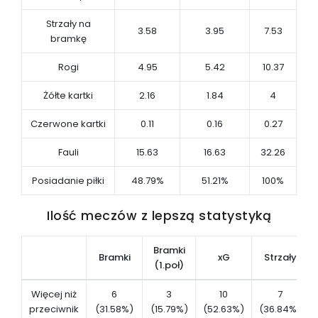
Strzały na
3.58
3.95
7.53
bramkę
Rogi
4.95
5.42
10.37
Żółte kartki
2.16
1.84
4
Czerwone kartki
0.11
0.16
0.27
Fauli
15.63
16.63
32.26
Posiadanie piłki
48.79%
51.21%
100%
Ilość meczów z lepszą statystyką
Bramki
Bramki
xG
Strzały
(1.poł)
Więcej niż
6
3
10
7
przeciwnik
(31.58%)
(15.79%)
(52.63%)
(36.84%)