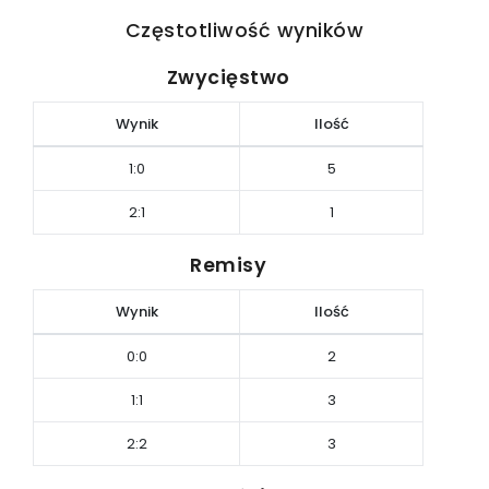
Częstotliwość wyników
Zwycięstwo
Wynik
Ilość
1:0
5
2:1
1
Remisy
Wynik
Ilość
0:0
2
1:1
3
2:2
3