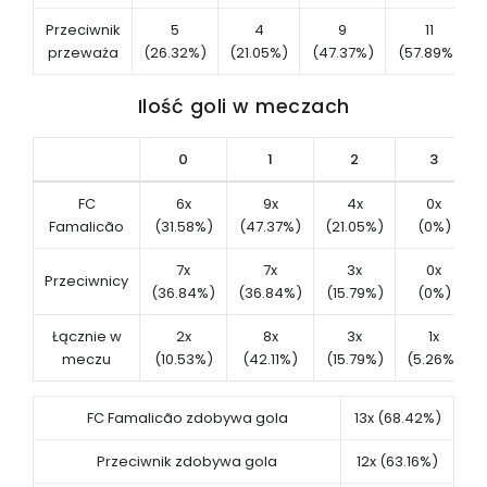
Przeciwnik
5
4
9
11
przeważa
(26.32%)
(21.05%)
(47.37%)
(57.89%)
Ilość goli w meczach
0
1
2
3
FC
6x
9x
4x
0x
Famalicão
(31.58%)
(47.37%)
(21.05%)
(0%)
7x
7x
3x
0x
Przeciwnicy
(36.84%)
(36.84%)
(15.79%)
(0%)
Łącznie w
2x
8x
3x
1x
meczu
(10.53%)
(42.11%)
(15.79%)
(5.26%)
FC Famalicão zdobywa gola
13x (68.42%)
Przeciwnik zdobywa gola
12x (63.16%)