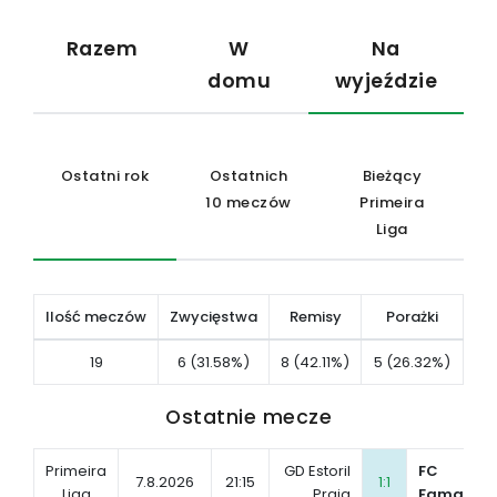
Razem
W
Na
domu
wyjeździe
Ostatni rok
Ostatnich
Bieżący
10 meczów
Primeira
Liga
Ilość meczów
Zwycięstwa
Remisy
Porażki
19
6 (31.58%)
8 (42.11%)
5 (26.32%)
Ostatnie mecze
Primeira
GD Estoril
FC
7.8.2026
21:15
1:1
Liga
Praia
Famalicã