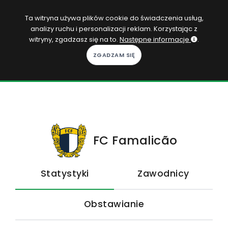
PL
Ta witryna używa plików cookie do świadczenia usług,
analizy ruchu i personalizacji reklam. Korzystając z
Zaloguj się
witryny, zgadzasz się na to.
Następne informacje
.
KOPACAK
DO DOMU
ROZGRYWKI
QUIZY
FC Famalicão
GRY
Statystyki
Zawodnicy
SUBSKRYPCJA
Obstawianie