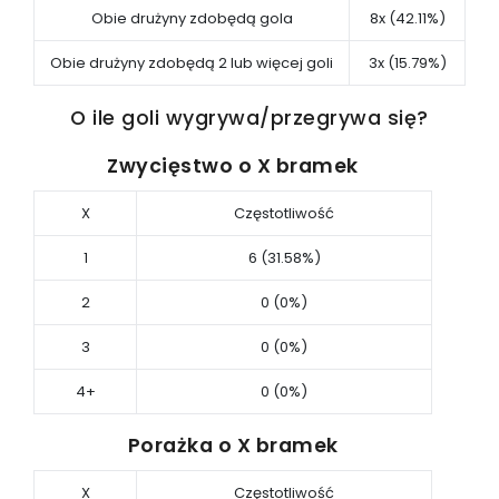
Obie drużyny zdobędą gola
8x (42.11%)
Obie drużyny zdobędą 2 lub więcej goli
3x (15.79%)
O ile goli wygrywa/przegrywa się?
Zwycięstwo o X bramek
X
Częstotliwość
1
6 (31.58%)
2
0 (0%)
3
0 (0%)
4+
0 (0%)
Porażka o X bramek
X
Częstotliwość