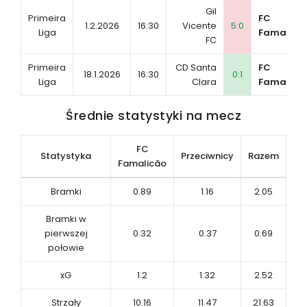
Gil
Primeira
FC
1.2.2026
16:30
Vicente
5:0
Liga
Famalicã
FC
Primeira
CD Santa
FC
18.1.2026
16:30
0:1
Liga
Clara
Famalicã
Średnie statystyki na mecz
FC
Statystyka
Przeciwnicy
Razem
Famalicão
Bramki
0.89
1.16
2.05
Bramki w
pierwszej
0.32
0.37
0.69
połowie
xG
1.2
1.32
2.52
Strzały
10.16
11.47
21.63