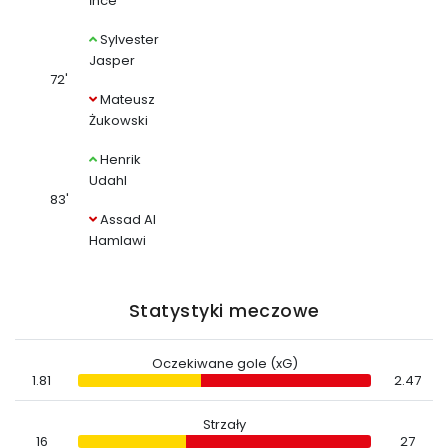
İnce
Sylvester
Jasper
72'
Mateusz
Żukowski
Henrik
Udahl
83'
Assad Al
Hamlawi
Statystyki meczowe
Oczekiwane gole (xG)
1.81
2.47
Strzały
16
27