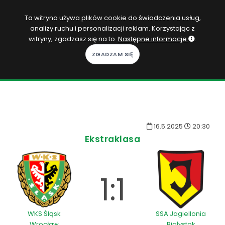
PL
Ta witryna używa plików cookie do świadczenia usług,
analizy ruchu i personalizacji reklam. Korzystając z
Zaloguj się
witryny, zgadzasz się na to.
Następne informacje
.
KOPACAK
DO DOMU
ROZGRYWKI
16.5.2025
20:30
QUIZY
Ekstraklasa
GRY
SUBSKRYPCJA
1:1
WKS Śląsk
SSA Jagiellonia
Wrocław
Białystok