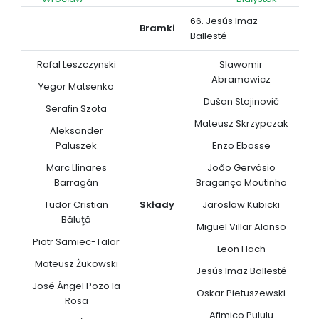
66. Jesús Imaz
Bramki
Ballesté
Rafal Leszczynski
Slawomir
Abramowicz
Yegor Matsenko
Dušan Stojinovič
Serafin Szota
Mateusz Skrzypczak
Aleksander
Paluszek
Enzo Ebosse
Marc Llinares
João Gervásio
Barragán
Bragança Moutinho
Tudor Cristian
Składy
Jarosław Kubicki
Băluţă
Miguel Villar Alonso
Piotr Samiec-Talar
Leon Flach
Mateusz Żukowski
Jesús Imaz Ballesté
José Ángel Pozo la
Oskar Pietuszewski
Rosa
Afimico Pululu