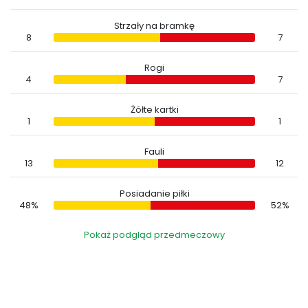
Strzały na bramkę
8
7
Rogi
4
7
Żółte kartki
1
1
Fauli
13
12
Posiadanie piłki
48%
52%
Pokaż podgląd przedmeczowy