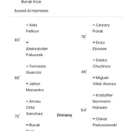
Burak İnce
Assad Al Hamlawi
Alex
Cezary
Petkov
Polak
79'
83'
Enzo
Aleksander
Ebosse
Paluszek
Darko
Tomasio
Churlinov
46'
Guercio
Miguel
65'
Jehor
Villar Alonso
Macenko
Kristoffer
Arnau
Normann
Ortiz
Hansen
54'
Sanchez
Zmiany
72'
Oskar
Burak
Pietuszewski