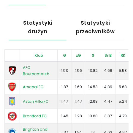
Statystyki
Statystyki
drużyn
przeciwników
Klub
G
xG
S
SnB
RK
AFC
1.53
1.56
13.82
4.68
5.58
Bournemouth
Arsenal FC
1.87
1.69
14.53
4.89
5.68
Aston Villa FC
1.47
1.47
12.68
4.47
5.24
Brentford FC
1.45
1.28
10.68
3.87
4.79
Brighton and
1.37
1.54
13
4.63
4.87