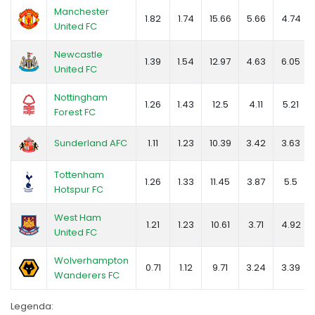
Manchester
1.82
1.74
15.66
5.66
4.74
United FC
Newcastle
1.39
1.54
12.97
4.63
6.05
United FC
Nottingham
1.26
1.43
12.5
4.11
5.21
Forest FC
Sunderland AFC
1.11
1.23
10.39
3.42
3.63
Tottenham
1.26
1.33
11.45
3.87
5.5
Hotspur FC
West Ham
1.21
1.23
10.61
3.71
4.92
United FC
Wolverhampton
0.71
1.12
9.71
3.24
3.39
Wanderers FC
Legenda: