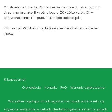
G - strzelone bramki, xG - oczekiwane gole, S - strzały, SnB -
strzały na bramkę, R - rożne kopie, ŻK - żółte kartki, CK -
czerwone kartki, F - faule, PP% - posiadanie piłki
Informacja: W tabeli znajdują się średnie wartości na jeden
mecz.
© kopacak.pl
O projekcie
Kontakt
FAQ
Warunki użytkowania
Wszystkie logotypy i marki są własnością ich właścicieli i są
używane wyłącznie w celach identyfikacyjnych i informacyjnych.