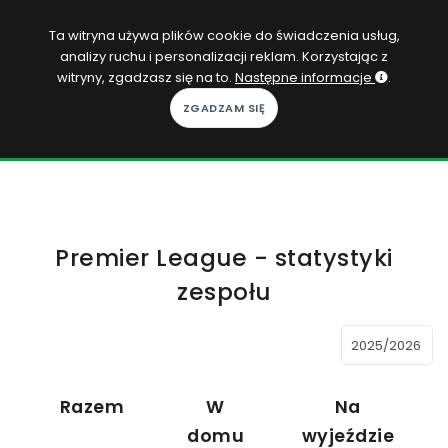
PL
Ta witryna używa plików cookie do świadczenia usług,
analizy ruchu i personalizacji reklam. Korzystając z
Zaloguj się
witryny, zgadzasz się na to.
Następne informacje
.
KOPACAK
DO DOMU
ROZGRYWKI
Premier League - statystyki
QUIZY
zespołu
GRY
SUBSKRYPCJA
Razem
W
Na
domu
wyjeździe