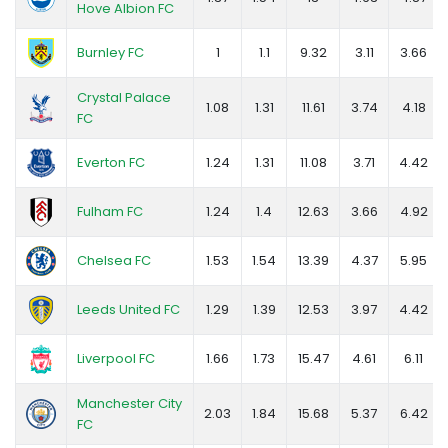
Hove Albion FC
Burnley FC
1
1.1
9.32
3.11
3.66
Crystal Palace
1.08
1.31
11.61
3.74
4.18
FC
Everton FC
1.24
1.31
11.08
3.71
4.42
Fulham FC
1.24
1.4
12.63
3.66
4.92
Chelsea FC
1.53
1.54
13.39
4.37
5.95
Leeds United FC
1.29
1.39
12.53
3.97
4.42
Liverpool FC
1.66
1.73
15.47
4.61
6.11
Manchester City
2.03
1.84
15.68
5.37
6.42
FC