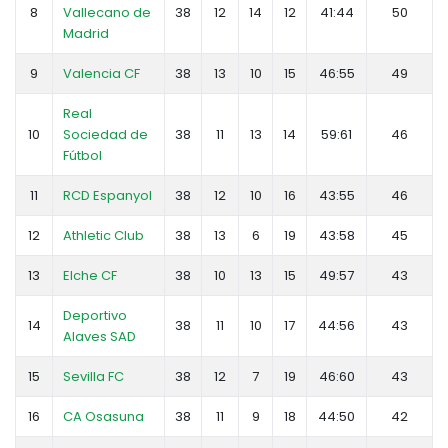
8
Vallecano de
38
12
14
12
41:44
50
Madrid
9
Valencia CF
38
13
10
15
46:55
49
Real
10
Sociedad de
38
11
13
14
59:61
46
Fútbol
11
RCD Espanyol
38
12
10
16
43:55
46
12
Athletic Club
38
13
6
19
43:58
45
13
Elche CF
38
10
13
15
49:57
43
Deportivo
14
38
11
10
17
44:56
43
Alaves SAD
15
Sevilla FC
38
12
7
19
46:60
43
16
CA Osasuna
38
11
9
18
44:50
42