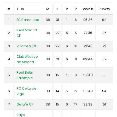
#
Klub
M
Z
R
P
Wynik
Punkty
1
FC Barcelona
38
31
1
6
95:36
94
Real Madrid
2
38
27
5
6
77:35
86
CF
3
Villarreal CF
38
22
6
10
72:46
72
Club Atletico
4
38
21
6
11
62:44
69
de Madrid
Real Betis
5
38
15
15
8
59:48
60
Balompie
RC Celta de
6
38
14
12
12
53:48
54
Vigo
7
Getafe CF
38
15
6
17
32:38
51
Rayo