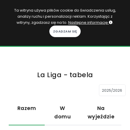
PL
Ta witryna używa plików cookie do świadczenia usług,
analizy ruchu i personalizacji reklam. Korzystając z
Zaloguj się
witryny, zgadzasz się na to.
Następne informacje
.
KOPACAK
DO DOMU
ROZGRYWKI
La Liga - tabela
QUIZY
GRY
SUBSKRYPCJA
Razem
W
Na
domu
wyjeździe