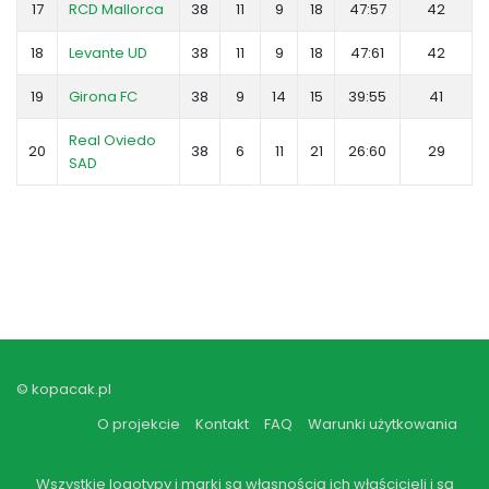
17
RCD Mallorca
38
11
9
18
47:57
42
18
Levante UD
38
11
9
18
47:61
42
19
Girona FC
38
9
14
15
39:55
41
Real Oviedo
20
38
6
11
21
26:60
29
SAD
© kopacak.pl
O projekcie
Kontakt
FAQ
Warunki użytkowania
Wszystkie logotypy i marki są własnością ich właścicieli i są