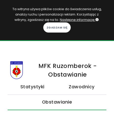
PL
Ta witryna używa plików cookie do świadczenia usług,
analizy ruchu i personalizacji reklam. Korzystając z
Zaloguj się
witryny, zgadzasz się na to.
Następne informacje
.
KOPACAK
DO DOMU
ROZGRYWKI
MFK Ruzomberok -
QUIZY
Obstawianie
GRY
Statystyki
Zawodnicy
SUBSKRYPCJA
Obstawianie