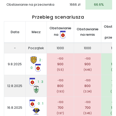
Obstawianie na przeciwnika
1666 zł
66.6%
Przebieg scenariusza
Obstaw
Obstawianie
Obstawianie
Data
Mecz
n
na
na remis
przeci
-
Początek
1000
1000
10
-100
-100
+4
2 :
9.8.2025
900
900
10
0
(5.5)
(4.46)
(1.4
-100
-100
+2
1 : 3
12.8.2025
800
800
13
(1.93)
(3.34)
(3.
-100
-100
+2
0 : 1
16.8.2025
700
700
15
(1.97)
(3.45)
(3.