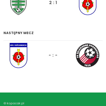
2 : 1
NASTĘPNY MECZ
- : -
© kopacak.pl