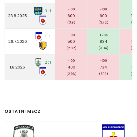
-100
-100
+7
3 : 1
23.8.2025
600
600
16
(3.9)
(3.72)
(1.7
-100
+234
-1
1 : 1
26.7.2026
500
834
15
(2.82)
(3.34)
(2.
-100
-100
+1
2 : 1
1.8.2026
400
734
16
(2.96)
(3.12)
(2.
OSTATNI MECZ