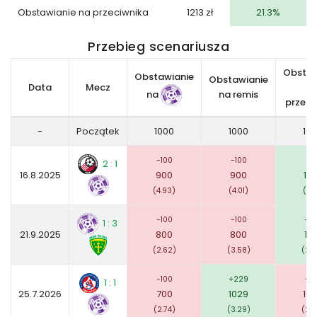
Obstawianie na przeciwnika
1213 zł
21.3%
Przebieg scenariusza
Obstaw
Obstawianie
Obstawianie
Data
Mecz
n
na
na remis
przeci
-
Początek
1000
1000
10
-100
-100
+5
2 : 1
16.8.2025
900
900
10
(4.93)
(4.01)
(1.5
-100
-100
+13
1 : 3
21.9.2025
800
800
119
(2.62)
(3.58)
(2.3
-100
+229
-10
1 : 1
25.7.2026
700
1029
10
(2.74)
(3.29)
(2.3