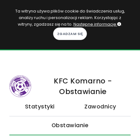
PL
Ta witryna używa plików cookie do świadczenia usług,
analizy ruchu i personalizacji reklam. Korzystając z
Zaloguj się
witryny, zgadzasz się na to.
Następne informacje
.
KOPACAK
DO DOMU
ROZGRYWKI
KFC Komarno -
QUIZY
Obstawianie
GRY
Statystyki
Zawodnicy
SUBSKRYPCJA
Obstawianie