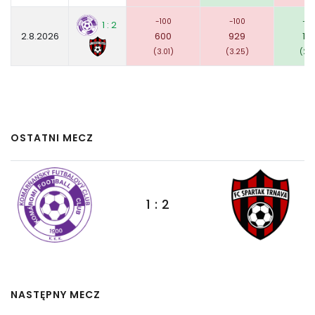
-100
-100
+12
1 : 2
2.8.2026
600
929
121
(3.01)
(3.25)
(2.2
OSTATNI MECZ
1 : 2
NASTĘPNY MECZ