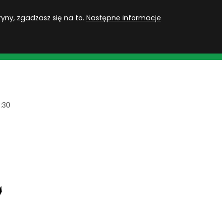
PL
Zaloguj się
ryny, zgadzasz się na to.
Następne informacje
MU
ROZGRYWKI
QUIZY
GRY
SUBSKRYPCJA
:30