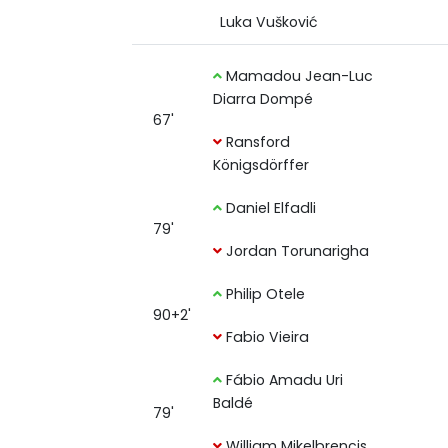
Luka Vušković
Mamadou Jean-Luc
Diarra Dompé
67'
Ransford
Königsdörffer
Daniel Elfadli
79'
Jordan Torunarigha
Philip Otele
90+2'
Fabio Vieira
Fábio Amadu Uri
Baldé
79'
William Mikelbrencis