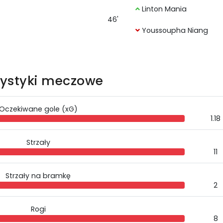
Linton Mania
46'
Youssoupha Niang
tystyki meczowe
Oczekiwane gole (xG)
1.18
Strzały
11
Strzały na bramkę
2
Rogi
8