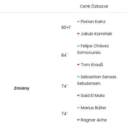
Cenk Özkacar
Florian Kainz
90+1'
Jakub Kamiński
Felipe Chávez
Somocursio
84'
Tom Krauß
Sebastian Søraas
Sebulonsen
74'
Zmiany
Said El Mala
Marius Bülter
74'
Ragnar Ache