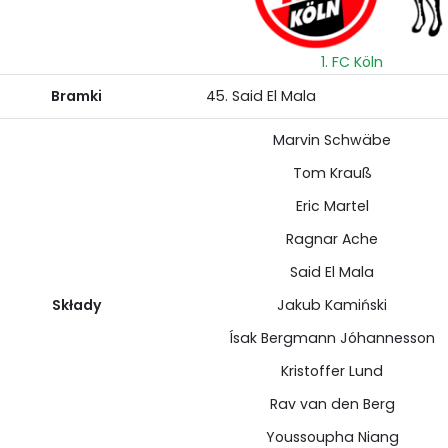
1. FC Köln
Bramki
45. Said El Mala
Marvin Schwäbe
Tom Krauß
Eric Martel
Ragnar Ache
Said El Mala
Składy
Jakub Kamiński
Ísak Bergmann Jóhannesson
Kristoffer Lund
Rav van den Berg
Youssoupha Niang