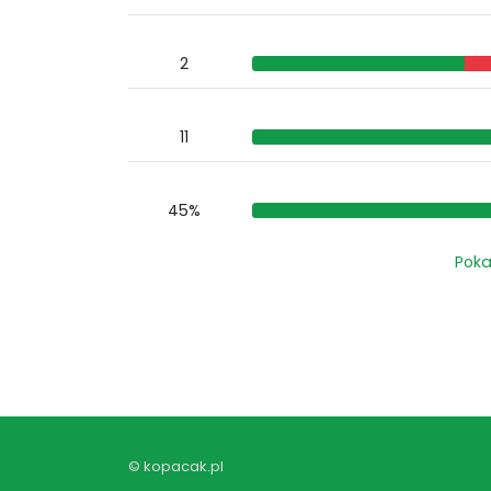
2
11
45%
Pok
© kopacak.pl