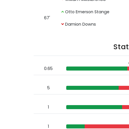
Otto Emerson Stange
67'
Damion Downs
Sta
0.65
5
1
1