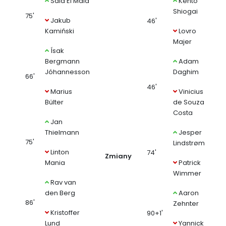
Said El Mala
Kento
Shiogai
75'
Jakub
46'
Kamiński
Lovro
Majer
Ísak
Bergmann
Adam
Jóhannesson
Daghim
66'
46'
Marius
Vinicius
Bülter
de Souza
Costa
Jan
Thielmann
Jesper
75'
Lindstrøm
Linton
74'
Zmiany
Mania
Patrick
Wimmer
Rav van
den Berg
Aaron
86'
Zehnter
Kristoffer
90+1'
Lund
Yannick