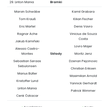
29. Linton Mania
Bramki
Marvin Schwäbe
Kamil Grabara
Tom Krauß
Kilian Fischer
Eric Martel
Denis Vavro
Ragnar Ache
Vinicius de Souza
Costa
Jakub Kamiński
Lovro Majer
Alessio Castro-
Montes
Składy
Moritz Jenz
Sebastian Søraas
Dzenan Pejcinovic
Sebulonsen
Christian Eriksen
Marius Bülter
Maximilian Arnold
Kristoffer Lund
Yannick Gerhardt
Linton Mania
Patrick Wimmer
Cenk Özkacar