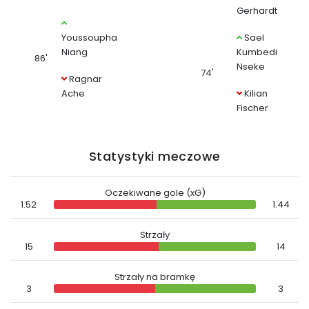
Gerhardt
Youssoupha
Sael
Niang
Kumbedi
86'
Nseke
74'
Ragnar
Ache
Kilian
Fischer
Statystyki meczowe
Oczekiwane gole (xG)
1.52
1.44
Strzały
15
14
Strzały na bramkę
3
3