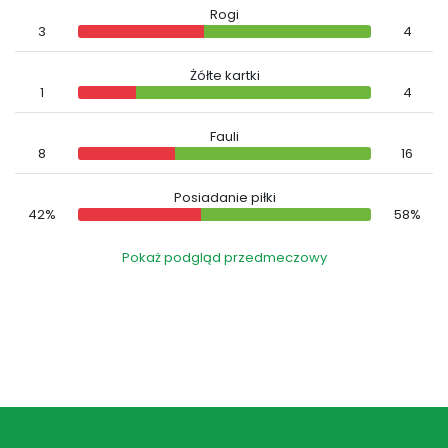
Rogi
3
4
Żółte kartki
1
4
Fauli
8
16
Posiadanie piłki
42%
58%
Pokaż podgląd przedmeczowy