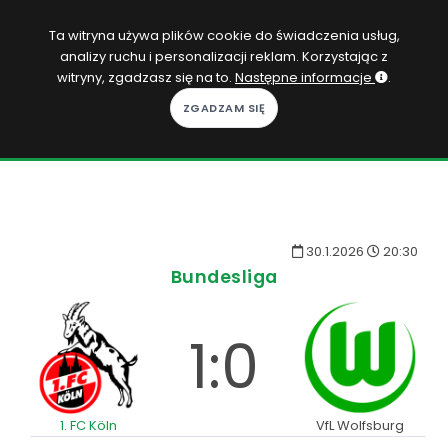
PL
Ta witryna używa plików cookie do świadczenia usług,
analizy ruchu i personalizacji reklam. Korzystając z
Zaloguj się
witryny, zgadzasz się na to.
Następne informacje
.
KOPACAK
DO DOMU
ROZGRYWKI
30.1.2026
20:30
QUIZY
Bundesliga
GRY
1:0
SUBSKRYPCJA
1. FC Köln
VfL Wolfsburg