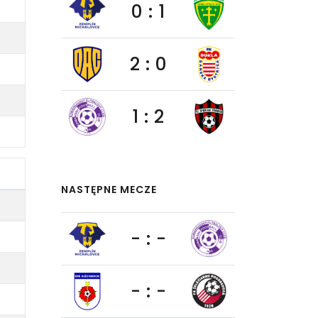
0 : 1
2 : 0
1 : 2
NASTĘPNE MECZE
- : -
- : -