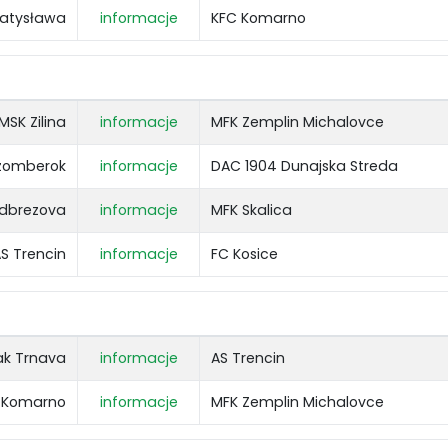
ratysława
informacje
KFC Komarno
MSK Zilina
informacje
MFK Zemplin Michalovce
zomberok
informacje
DAC 1904 Dunajska Streda
odbrezova
informacje
MFK Skalica
S Trencin
informacje
FC Kosice
ak Trnava
informacje
AS Trencin
 Komarno
informacje
MFK Zemplin Michalovce