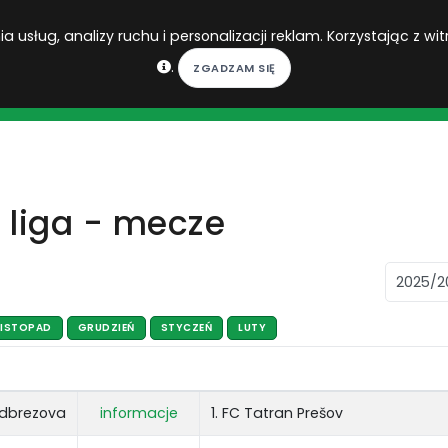
 usług, analizy ruchu i personalizacji reklam. Korzystając z wit
.
DO DO
 liga - mecze
LISTOPAD
GRUDZIEŃ
STYCZEŃ
LUTY
odbrezova
informacje
1. FC Tatran Prešov