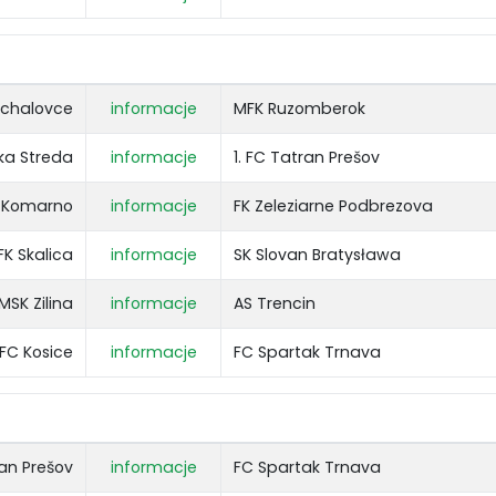
ichalovce
informacje
MFK Ruzomberok
ka Streda
informacje
1. FC Tatran Prešov
 Komarno
informacje
FK Zeleziarne Podbrezova
FK Skalica
informacje
SK Slovan Bratysława
MSK Zilina
informacje
AS Trencin
FC Kosice
informacje
FC Spartak Trnava
ran Prešov
informacje
FC Spartak Trnava