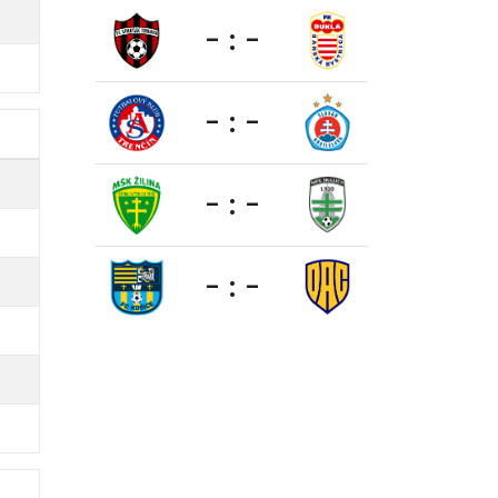
- : -
- : -
- : -
- : -