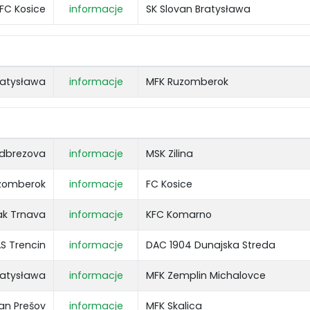
FC Kosice
informacje
SK Slovan Bratysława
ratysława
informacje
MFK Ruzomberok
odbrezova
informacje
MSK Zilina
zomberok
informacje
FC Kosice
ak Trnava
informacje
KFC Komarno
S Trencin
informacje
DAC 1904 Dunajska Streda
ratysława
informacje
MFK Zemplin Michalovce
ran Prešov
informacje
MFK Skalica