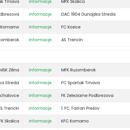
ak Trnava
informacje
MFK Skalica
odbrezova
informacje
DAC 1904 Dunajska Streda
 Komarno
informacje
FC Kosice
zomberok
informacje
AS Trencin
MSK Zilina
informacje
MFK Ruzomberok
ka Streda
informacje
FC Spartak Trnava
ichalovce
informacje
FK Zeleziarne Podbrezova
S Trencin
informacje
1. FC Tatran Prešov
FK Skalica
informacje
KFC Komarno