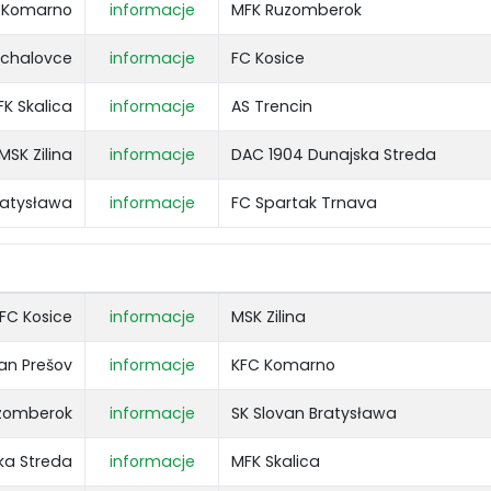
 Komarno
informacje
MFK Ruzomberok
ichalovce
informacje
FC Kosice
FK Skalica
informacje
AS Trencin
MSK Zilina
informacje
DAC 1904 Dunajska Streda
ratysława
informacje
FC Spartak Trnava
FC Kosice
informacje
MSK Zilina
ran Prešov
informacje
KFC Komarno
zomberok
informacje
SK Slovan Bratysława
ka Streda
informacje
MFK Skalica