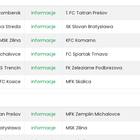
zomberok
informacje
1. FC Tatran Prešov
ka Streda
informacje
SK Slovan Bratysława
MSK Zilina
informacje
KFC Komarno
ichalovce
informacje
FC Spartak Trnava
S Trencin
informacje
FK Zeleziarne Podbrezova
FC Kosice
informacje
MFK Skalica
ran Prešov
informacje
MFK Zemplin Michalovce
ratysława
informacje
MSK Zilina