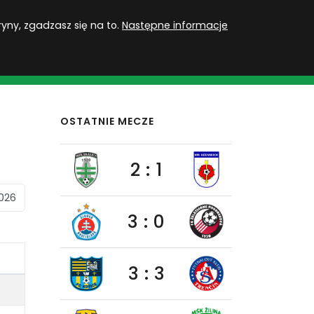
PL
Zaloguj się
ryny, zgadzasz się na to.
Następne informacje
MU
ROZGRYWKI
QUIZY
GRY
SUBSKRYPCJA
OSTATNIE MECZE
2 : 1
3 : 0
3 : 3