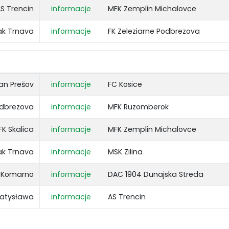
S Trencin
informacje
MFK Zemplin Michalovce
ak Trnava
informacje
FK Zeleziarne Podbrezova
ran Prešov
informacje
FC Kosice
odbrezova
informacje
MFK Ruzomberok
FK Skalica
informacje
MFK Zemplin Michalovce
ak Trnava
informacje
MSK Zilina
 Komarno
informacje
DAC 1904 Dunajska Streda
ratysława
informacje
AS Trencin