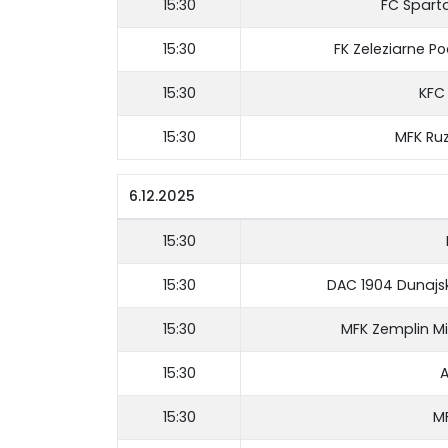
15:30
FC Spart
15:30
FK Zeleziarne P
15:30
KFC
15:30
MFK Ru
6.12.2025
15:30
15:30
DAC 1904 Dunajs
15:30
MFK Zemplin M
15:30
A
15:30
M