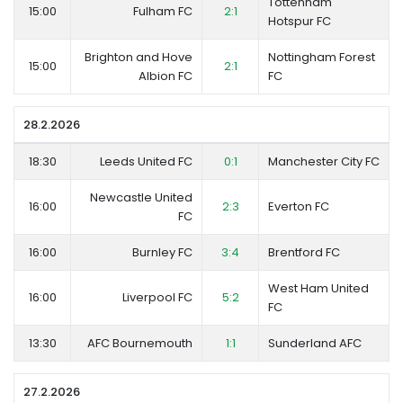
Tottenham
15:00
Fulham FC
2:1
Hotspur FC
Brighton and Hove
Nottingham Forest
15:00
2:1
Albion FC
FC
28.2.2026
18:30
Leeds United FC
0:1
Manchester City FC
Newcastle United
16:00
2:3
Everton FC
FC
16:00
Burnley FC
3:4
Brentford FC
West Ham United
16:00
Liverpool FC
5:2
FC
13:30
AFC Bournemouth
1:1
Sunderland AFC
27.2.2026