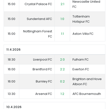
Newcastle United
15:00
Crystal Palace FC
2:1
FC
Tottenham
15:00
Sunderland AFC
1:0
Hotspur FC
Nottingham Forest
15:00
1:1
Aston Villa FC
FC
11.4.2026
18:30
Liverpool FC
2:0
Fulham FC
16:00
Brentford FC
2:2
Everton FC
Brighton and Hove
16:00
Burnley FC
0:2
Albion FC
13:30
Arsenal FC
1:2
AFC Bournemouth
10.4.2026