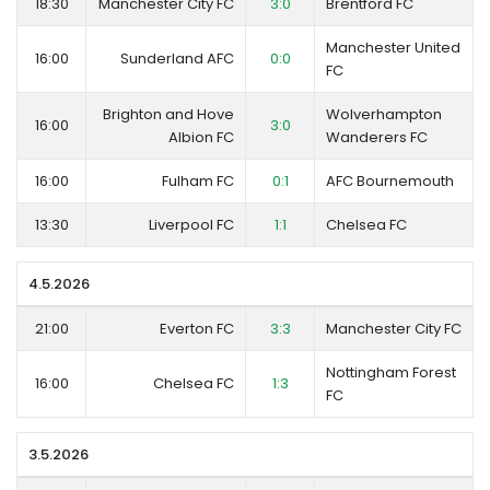
18:30
Manchester City FC
3:0
Brentford FC
Manchester United
16:00
Sunderland AFC
0:0
FC
Brighton and Hove
Wolverhampton
16:00
3:0
Albion FC
Wanderers FC
16:00
Fulham FC
0:1
AFC Bournemouth
13:30
Liverpool FC
1:1
Chelsea FC
4.5.2026
21:00
Everton FC
3:3
Manchester City FC
Nottingham Forest
16:00
Chelsea FC
1:3
FC
3.5.2026