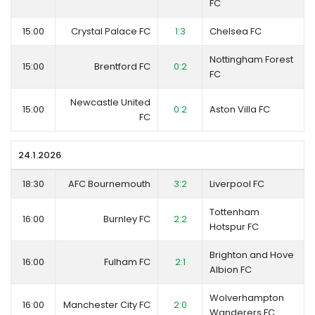
FC
15:00
Crystal Palace FC
1:3
Chelsea FC
Nottingham Forest
15:00
Brentford FC
0:2
FC
Newcastle United
15:00
0:2
Aston Villa FC
FC
24.1.2026
18:30
AFC Bournemouth
3:2
Liverpool FC
Tottenham
16:00
Burnley FC
2:2
Hotspur FC
Brighton and Hove
16:00
Fulham FC
2:1
Albion FC
Wolverhampton
16:00
Manchester City FC
2:0
Wanderers FC