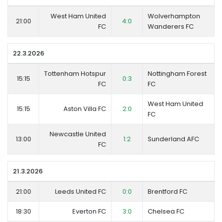
West Ham United
Wolverhampton
21:00
4:0
FC
Wanderers FC
22.3.2026
Tottenham Hotspur
Nottingham Forest
15:15
0:3
FC
FC
West Ham United
15:15
Aston Villa FC
2:0
FC
Newcastle United
13:00
1:2
Sunderland AFC
FC
21.3.2026
21:00
Leeds United FC
0:0
Brentford FC
18:30
Everton FC
3:0
Chelsea FC