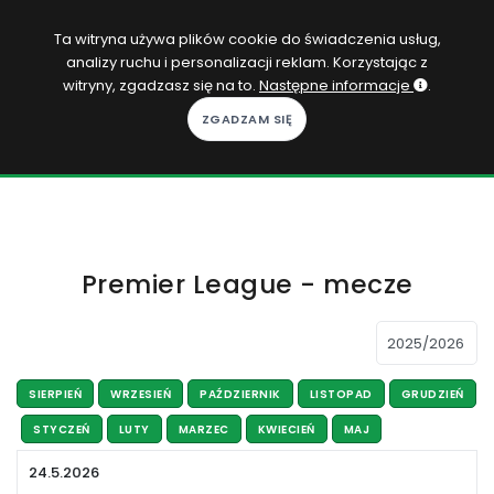
PL
Ta witryna używa plików cookie do świadczenia usług,
analizy ruchu i personalizacji reklam. Korzystając z
Zaloguj się
witryny, zgadzasz się na to.
Następne informacje
.
KOPACAK
DO DOMU
ROZGRYWKI
Premier League - mecze
QUIZY
GRY
SUBSKRYPCJA
SIERPIEŃ
WRZESIEŃ
PAŹDZIERNIK
LISTOPAD
GRUDZIEŃ
STYCZEŃ
LUTY
MARZEC
KWIECIEŃ
MAJ
24.5.2026