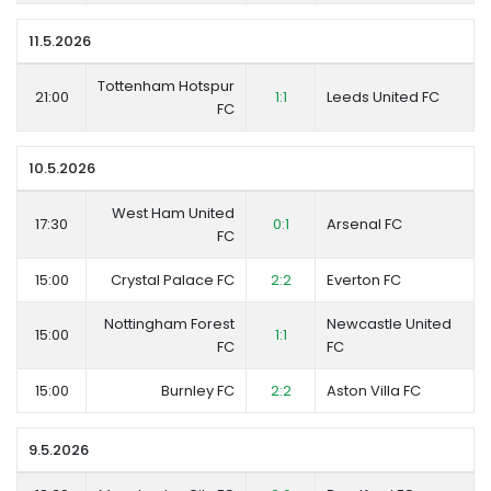
11.5.2026
Tottenham Hotspur
21:00
1:1
Leeds United FC
FC
10.5.2026
West Ham United
17:30
0:1
Arsenal FC
FC
15:00
Crystal Palace FC
2:2
Everton FC
Nottingham Forest
Newcastle United
15:00
1:1
FC
FC
15:00
Burnley FC
2:2
Aston Villa FC
9.5.2026