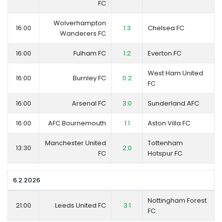
FC
Wolverhampton
16:00
1:3
Chelsea FC
Wanderers FC
16:00
Fulham FC
1:2
Everton FC
West Ham United
16:00
Burnley FC
0:2
FC
16:00
Arsenal FC
3:0
Sunderland AFC
16:00
AFC Bournemouth
1:1
Aston Villa FC
Manchester United
Tottenham
13:30
2:0
FC
Hotspur FC
6.2.2026
Nottingham Forest
21:00
Leeds United FC
3:1
FC