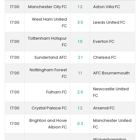
17:00
Manchester City FC
1:2
Aston Villa FC
West Ham United
17:00
3:0
Leeds United FC
FC
Tottenham Hotspur
17:00
1:0
Everton FC
FC
17:00
Sunderland AFC
2:1
Chelsea FC
Nottingham Forest
17:00
1:1
AFC Bournemouth
FC
Newcastle United
17:00
Fulham FC
2:0
FC
17:00
Crystal Palace FC
1:2
Arsenal FC
Brighton and Hove
Manchester United
17:00
0:3
Albion FC
FC
Wolverhampton