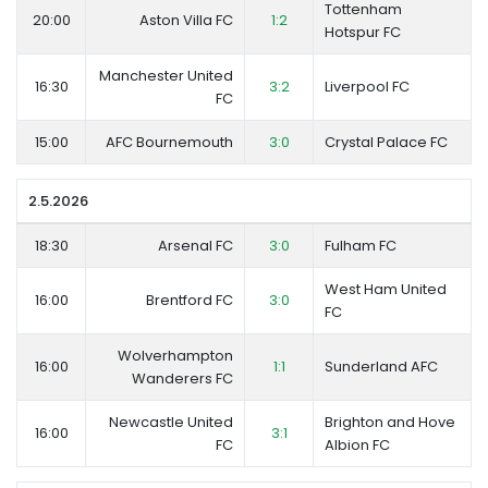
Tottenham
20:00
Aston Villa FC
1:2
Hotspur FC
Manchester United
16:30
3:2
Liverpool FC
FC
15:00
AFC Bournemouth
3:0
Crystal Palace FC
2.5.2026
18:30
Arsenal FC
3:0
Fulham FC
West Ham United
16:00
Brentford FC
3:0
FC
Wolverhampton
16:00
1:1
Sunderland AFC
Wanderers FC
Newcastle United
Brighton and Hove
16:00
3:1
FC
Albion FC