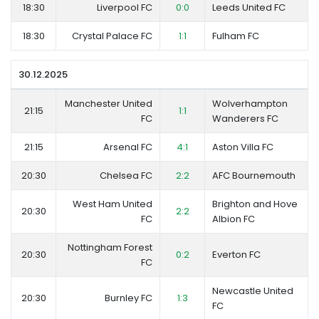
18:30
Liverpool FC
0:0
Leeds United FC
18:30
Crystal Palace FC
1:1
Fulham FC
30.12.2025
Manchester United
Wolverhampton
21:15
1:1
FC
Wanderers FC
21:15
Arsenal FC
4:1
Aston Villa FC
20:30
Chelsea FC
2:2
AFC Bournemouth
West Ham United
Brighton and Hove
20:30
2:2
FC
Albion FC
Nottingham Forest
20:30
0:2
Everton FC
FC
Newcastle United
20:30
Burnley FC
1:3
FC