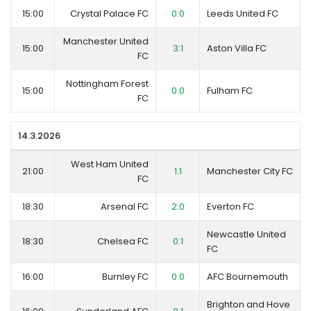
15:00
Crystal Palace FC
0:0
Leeds United FC
Manchester United
15:00
3:1
Aston Villa FC
FC
Nottingham Forest
15:00
0:0
Fulham FC
FC
14.3.2026
West Ham United
21:00
1:1
Manchester City FC
FC
18:30
Arsenal FC
2:0
Everton FC
Newcastle United
18:30
Chelsea FC
0:1
FC
16:00
Burnley FC
0:0
AFC Bournemouth
Brighton and Hove