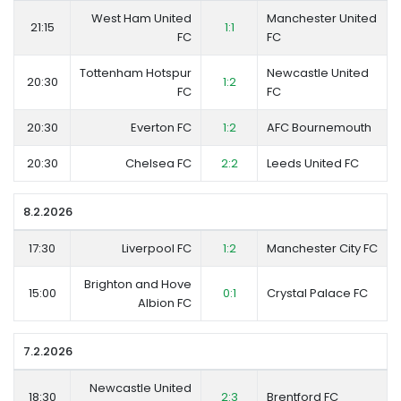
West Ham United
Manchester United
21:15
1:1
FC
FC
Tottenham Hotspur
Newcastle United
20:30
1:2
FC
FC
20:30
Everton FC
1:2
AFC Bournemouth
20:30
Chelsea FC
2:2
Leeds United FC
8.2.2026
17:30
Liverpool FC
1:2
Manchester City FC
Brighton and Hove
15:00
0:1
Crystal Palace FC
Albion FC
7.2.2026
Newcastle United
18:30
2:3
Brentford FC