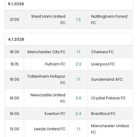
6.1.2026
West Ham United
Nottingham Forest
21:00
1:2
FC
FC
4.1.2026
18:30
Manchester City FC
1:1
Chelsea FC
16:15
Fulham FC
2:2
Liverpool FC
Tottenham Hotspur
16:00
1:1
Sunderland AFC
FC
Newcastle United
16:00
2:0
Crystal Palace FC
FC
16:00
Everton FC
2:4
Brentford FC
Manchester United
13:30
Leeds United FC
1:1
FC