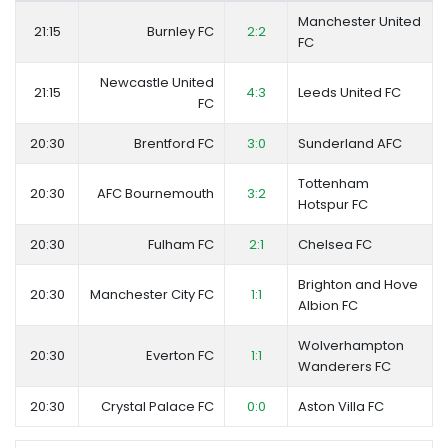
Manchester United
21:15
Burnley FC
2:2
FC
Newcastle United
21:15
4:3
Leeds United FC
FC
20:30
Brentford FC
3:0
Sunderland AFC
Tottenham
20:30
AFC Bournemouth
3:2
Hotspur FC
20:30
Fulham FC
2:1
Chelsea FC
Brighton and Hove
20:30
Manchester City FC
1:1
Albion FC
Wolverhampton
20:30
Everton FC
1:1
Wanderers FC
20:30
Crystal Palace FC
0:0
Aston Villa FC