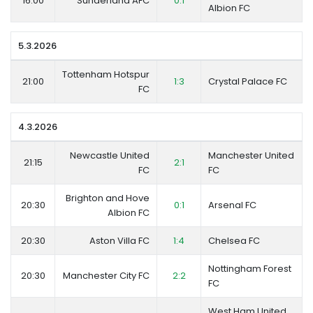
16:00
Sunderland AFC
0:1
Albion FC
5.3.2026
Tottenham Hotspur
21:00
1:3
Crystal Palace FC
FC
4.3.2026
Newcastle United
Manchester United
21:15
2:1
FC
FC
Brighton and Hove
20:30
0:1
Arsenal FC
Albion FC
20:30
Aston Villa FC
1:4
Chelsea FC
Nottingham Forest
20:30
Manchester City FC
2:2
FC
West Ham United