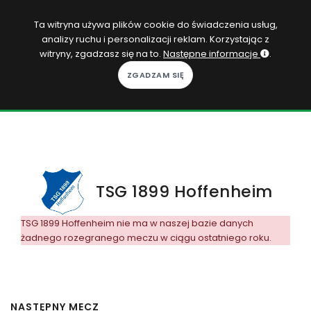
PL
Ta witryna używa plików cookie do świadczenia usług,
analizy ruchu i personalizacji reklam. Korzystając z
Zaloguj się
witryny, zgadzasz się na to.
Następne informacje
.
KOPACAK
DO DOMU
ROZGRYWKI
QUIZY
TSG 1899 Hoffenheim
GRY
TSG 1899 Hoffenheim nie ma w naszej bazie danych
żadnego rozegranego meczu w ciągu ostatniego roku.
SUBSKRYPCJA
NASTĘPNY MECZ