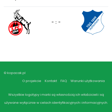
- : -
© kopacak.pl
O projekcie
Kontakt
FAQ
Warunki użytkowania
Wszystkie logotypy i marki są własnością ich właścicieli i są
używane wyłącznie w celach identyfikacyjnych i informacyjnych.