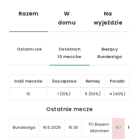
Razem
W
Na
domu
wyjeździe
Ostatni rok
Ostatnich
Bieżący
10 meczów
Bundesliga
Ilość meczów
Zwycięstwa
Remisy
Porażki
10
1 (10%)
5 (50%)
4 (40%)
Ostatnie mecze
FC Bayern
Bundesliga
16.5.2026
15:30
5:1
1. FC
München