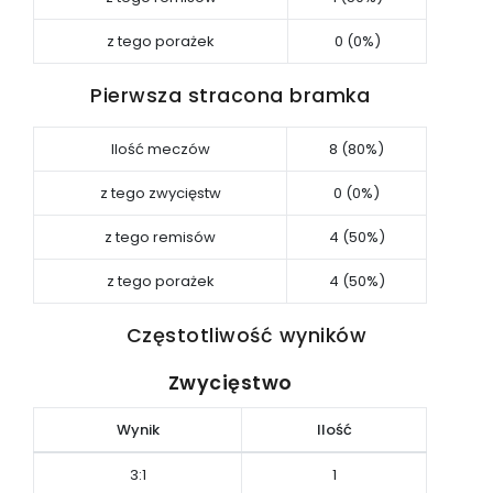
z tego porażek
0 (0%)
Pierwsza stracona bramka
Ilość meczów
8 (80%)
z tego zwycięstw
0 (0%)
z tego remisów
4 (50%)
z tego porażek
4 (50%)
Częstotliwość wyników
Zwycięstwo
Wynik
Ilość
3:1
1