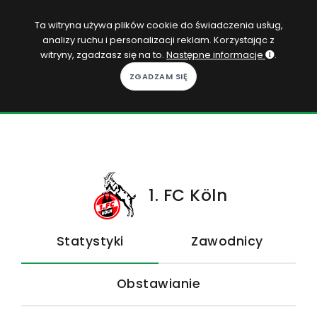
PL
Ta witryna używa plików cookie do świadczenia usług,
analizy ruchu i personalizacji reklam. Korzystając z
Zaloguj się
witryny, zgadzasz się na to.
Następne informacje
.
KOPACAK
DO DOMU
ROZGRYWKI
QUIZY
1. FC Köln
GRY
Statystyki
Zawodnicy
SUBSKRYPCJA
Obstawianie