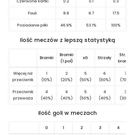
Czerwone kartki
0.2
0.1
0.3
Fauli
8.8
8.7
17.5
Posiadanie piłki
46.9%
53.1%
100%
Ilość meczów z lepszą statystyką
Bramki
Str. na
Bramki
xG
Strzały
(1.poł)
bramkę
Więcej niż
1
2
5
6
7
przeciwnik
(10%)
(20%)
(50%)
(60%)
(70%)
Przeciwnik
4
4
5
4
3
przeważa
(40%)
(40%)
(50%)
(40%)
(30%)
Ilość goli w meczach
0
1
2
3
4