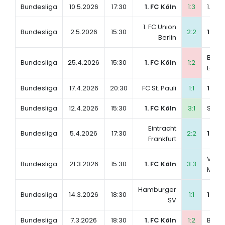
Bundesliga
10.5.2026
17:30
1. FC Köln
1:3
1. FC
1. FC Union
Bundesliga
2.5.2026
15:30
2:2
1. FC
Berlin
Bayer
Bundesliga
25.4.2026
15:30
1. FC Köln
1:2
Leve
Bundesliga
17.4.2026
20:30
FC St. Pauli
1:1
1. FC
Bundesliga
12.4.2026
15:30
1. FC Köln
3:1
SV W
Eintracht
Bundesliga
5.4.2026
17:30
2:2
1. FC
Frankfurt
VfL B
Bundesliga
21.3.2026
15:30
1. FC Köln
3:3
Mönc
Hamburger
Bundesliga
14.3.2026
18:30
1:1
1. FC
SV
Bundesliga
7.3.2026
18:30
1. FC Köln
1:2
Boru