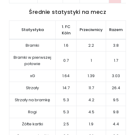
Średnie statystyki na mecz
1. FC
Statystyka
Przeciwnicy
Razem
Köln
Bramki
1.6
2.2
3.8
Bramki w pierwszej
0.7
1
1.7
połowie
xG
1.64
1.39
3.03
Strzały
14.7
11.7
26.4
Strzały na bramkę
5.3
4.2
9.5
Rogi
5.3
4.5
9.8
Żółte kartki
2.5
1.9
4.4