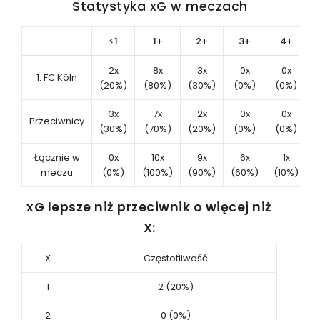
Statystyka xG w meczach
<1
1+
2+
3+
4+
2x
8x
3x
0x
0x
1. FC Köln
(20%)
(80%)
(30%)
(0%)
(0%)
(
3x
7x
2x
0x
0x
Przeciwnicy
(30%)
(70%)
(20%)
(0%)
(0%)
(
Łącznie w
0x
10x
9x
6x
1x
meczu
(0%)
(100%)
(90%)
(60%)
(10%)
(
xG lepsze niż przeciwnik o więcej niż
X:
X
Częstotliwość
1
2 (20%)
2
0 (0%)