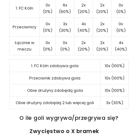
0x
6x
2x
2x
0x
1. FC Köln
(0%)
(60%)
(20%)
(20%)
(0%)
(
0x
3x
4x
2x
0x
Przeciwnicy
(0%)
(30%)
(40%)
(20%)
(0%)
(1
Łącznie w
0x
0x
2x
2x
4x
meczu
(0%)
(0%)
(20%)
(20%)
(40%)
(
1. FC Köln zdobywa gola
10x (100%)
Przeciwnik zdobywa gola
10x (100%)
Obie drużyny zdobędą gola
10x (100%)
Obie drużyny zdobędą 2 lub więcej goli
3x (30%)
O ile goli wygrywa/przegrywa się?
Zwycięstwo o X bramek