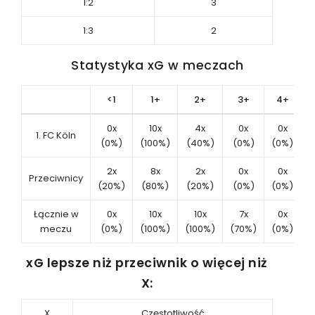
1:2
3
1:3
2
Statystyka xG w meczach
<1
1+
2+
3+
4+
0x
10x
4x
0x
0x
1. FC Köln
(0%)
(100%)
(40%)
(0%)
(0%)
(
2x
8x
2x
0x
0x
Przeciwnicy
(20%)
(80%)
(20%)
(0%)
(0%)
(
Łącznie w
0x
10x
10x
7x
0x
meczu
(0%)
(100%)
(100%)
(70%)
(0%)
(
xG lepsze niż przeciwnik o więcej niż
X:
X
Częstotliwość