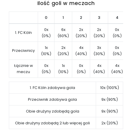
Ilość goli w meczach
0
1
2
3
4
0x
6x
2x
2x
0x
1. FC Köln
(0%)
(60%)
(20%)
(20%)
(0%)
(
1x
2x
4x
3x
0x
Przeciwnicy
(10%)
(20%)
(40%)
(30%)
(0%)
(
Łącznie w
0x
1x
0x
4x
4x
meczu
(0%)
(10%)
(0%)
(40%)
(40%)
(
1. FC Köln zdobywa gola
10x (100%)
Przeciwnik zdobywa gola
9x (90%)
Obie drużyny zdobędą gola
9x (90%)
Obie drużyny zdobędą 2 lub więcej goli
2x (20%)