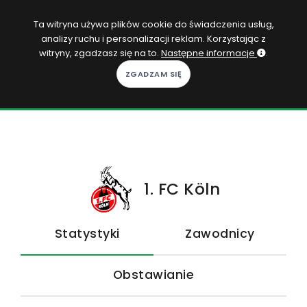
PL
Ta witryna używa plików cookie do świadczenia usług,
analizy ruchu i personalizacji reklam. Korzystając z
Zaloguj się
witryny, zgadzasz się na to.
Następne informacje
.
KOPACAK
DO DOMU
ROZGRYWKI
QUIZY
1. FC Köln
GRY
Statystyki
Zawodnicy
SUBSKRYPCJA
Obstawianie