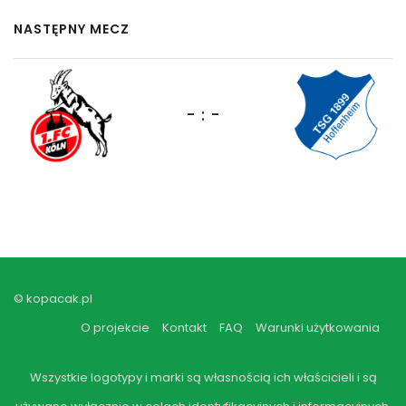
NASTĘPNY MECZ
- : -
© kopacak.pl
O projekcie
Kontakt
FAQ
Warunki użytkowania
Wszystkie logotypy i marki są własnością ich właścicieli i są