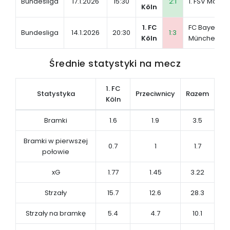
Bundesliga
17.1.2026
15:30
2:1
1. FSV Mainz 
Köln
1. FC
FC Bayern
Bundesliga
14.1.2026
20:30
1:3
Köln
München
Średnie statystyki na mecz
1. FC
Statystyka
Przeciwnicy
Razem
Köln
Bramki
1.6
1.9
3.5
Bramki w pierwszej
0.7
1
1.7
połowie
xG
1.77
1.45
3.22
Strzały
15.7
12.6
28.3
Strzały na bramkę
5.4
4.7
10.1