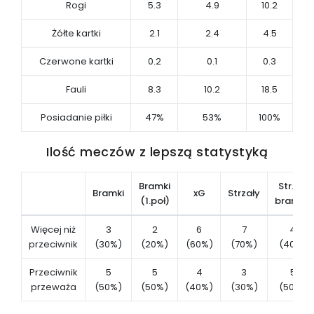
Rogi
5.3
4.9
10.2
Żółte kartki
2.1
2.4
4.5
Czerwone kartki
0.2
0.1
0.3
Fauli
8.3
10.2
18.5
Posiadanie piłki
47%
53%
100%
Ilość meczów z lepszą statystyką
Bramki
Str. na
Bramki
xG
Strzały
(1.poł)
bramkę
Więcej niż
3
2
6
7
4
przeciwnik
(30%)
(20%)
(60%)
(70%)
(40%)
Przeciwnik
5
5
4
3
5
przeważa
(50%)
(50%)
(40%)
(30%)
(50%)