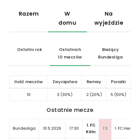
Razem
W
Na
domu
wyjeździe
Ostatni rok
Ostatnich
Bieżący
10 meczów
Bundesliga
Ilość meczów
Zwycięstwa
Remisy
Porażki
10
3 (30%)
2 (20%)
5 (50%)
Ostatnie mecze
1. FC
Bundesliga
10.5.2026
17:30
1:3
1. FC Heide
Köln