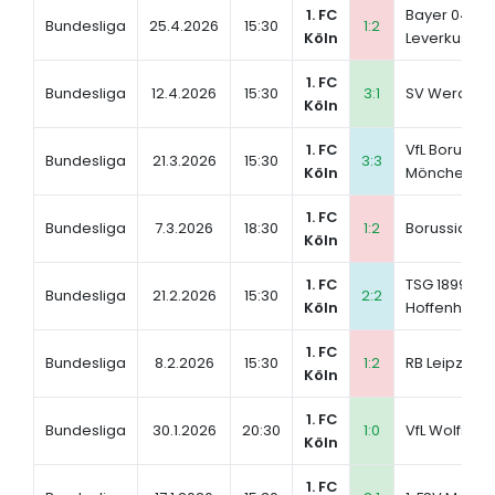
1. FC
Bayer 04
Bundesliga
25.4.2026
15:30
1:2
Köln
Leverkusen
1. FC
Bundesliga
12.4.2026
15:30
3:1
SV Werder 
Köln
1. FC
VfL Borussia
Bundesliga
21.3.2026
15:30
3:3
Köln
Mönchengl
1. FC
Bundesliga
7.3.2026
18:30
1:2
Borussia Do
Köln
1. FC
TSG 1899
Bundesliga
21.2.2026
15:30
2:2
Köln
Hoffenheim
1. FC
Bundesliga
8.2.2026
15:30
1:2
RB Leipzig
Köln
1. FC
Bundesliga
30.1.2026
20:30
1:0
VfL Wolfsbur
Köln
1. FC