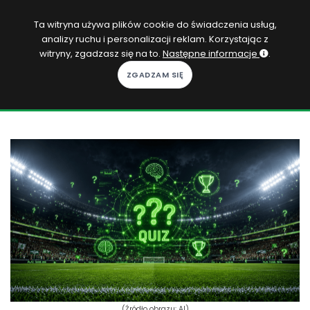
PL
Ta witryna używa plików cookie do świadczenia usług,
analizy ruchu i personalizacji reklam. Korzystając z
Zaloguj się
witryny, zgadzasz się na to.
Następne informacje
.
KOPACAK
DO DOMU
ROZGRYWKI
QUIZY
GRY
SUBSKRYPCJA
(Źródło obrazu: AI)