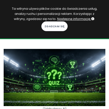
PL
Ta witryna używa plików cookie do świadczenia usług,
analizy ruchu i personalizacji reklam. Korzystając z
Zaloguj się
witryny, zgadzasz się na to.
Następne informacje
.
KOPACAK
DO DOMU
ROZGRYWKI
QUIZY
GRY
SUBSKRYPCJA
(Źródło obrazu: AI)