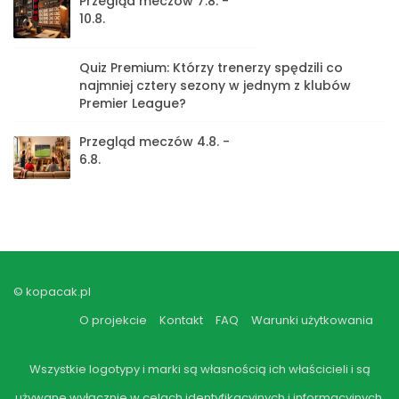
Przegląd meczów 7.8. -
10.8.
Quiz Premium: Którzy trenerzy spędzili co
najmniej cztery sezony w jednym z klubów
Premier League?
Przegląd meczów 4.8. -
6.8.
© kopacak.pl
O projekcie
Kontakt
FAQ
Warunki użytkowania
Wszystkie logotypy i marki są własnością ich właścicieli i są
używane wyłącznie w celach identyfikacyjnych i informacyjnych.