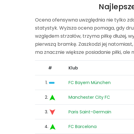
Najlepsz
Ocena ofensywna uwzględnia nie tylko zd
statystyk. Wyższa ocena pomaga, gdy dru
względem strzałów, trzyma piłkę dłużej, 
pierwszą bramkę. Zaszkodzi jej natomiast, 
ma znacznie większe posiadanie piłki, ale 
#
Klub
1.
FC Bayern München
2.
Manchester City FC
3.
Paris Saint-Germain
4.
FC Barcelona