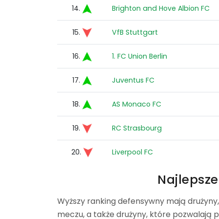
14.
Brighton and Hove Albion FC
15.
VfB Stuttgart
16.
1. FC Union Berlin
17.
Juventus FC
18.
AS Monaco FC
19.
RC Strasbourg
20.
Liverpool FC
Najlepsz
Wyższy ranking defensywny mają drużyny,
meczu, a także drużyny, które pozwalają p