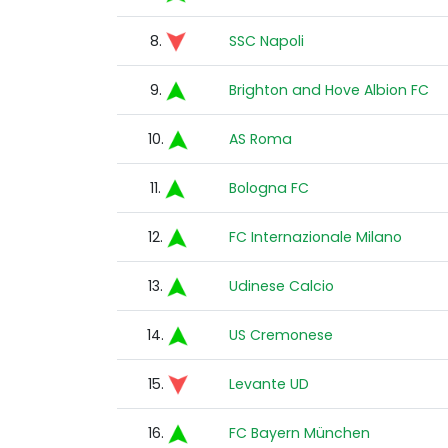
8.
SSC Napoli
9.
Brighton and Hove Albion FC
10.
AS Roma
11.
Bologna FC
12.
FC Internazionale Milano
13.
Udinese Calcio
14.
US Cremonese
15.
Levante UD
16.
FC Bayern München