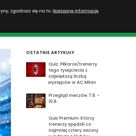
PL
Zaloguj się
ryny, zgadzasz się na to.
Następne informacje
MU
ROZGRYWKI
QUIZY
GRY
SUBSKRYPCJA
OSTATNIE ARTYKUŁY
Quiz: Piłkarze/trenerzy
tego tysiąclecia z
największą liczbą
występów w AC Milan
Przegląd meczów 7.8. -
10.8.
Quiz Premium: Którzy
trenerzy spędzili co
najmniej cztery sezony