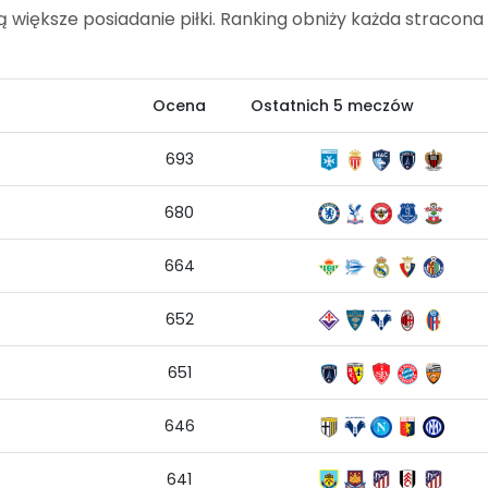
ją większe posiadanie piłki. Ranking obniży każda stracona
Ocena
Ostatnich 5 meczów
693
680
664
652
651
646
641