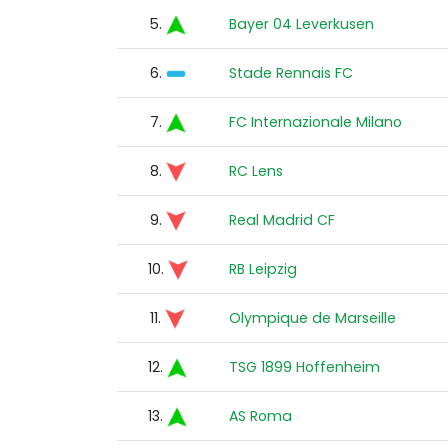
5.
Bayer 04 Leverkusen
6.
Stade Rennais FC
7.
FC Internazionale Milano
8.
RC Lens
9.
Real Madrid CF
10.
RB Leipzig
11.
Olympique de Marseille
12.
TSG 1899 Hoffenheim
13.
AS Roma