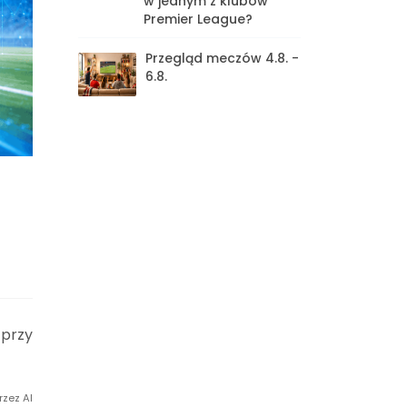
w jednym z klubów
Premier League?
Przegląd meczów 4.8. -
6.8.
 przy
rzez AI