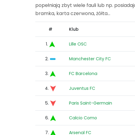
popełniają zbyt wiele fauli lub np. posiada
bramka, karta czerwona, żółta...
#
Klub
1.
Lille OSC
2.
Manchester City FC
3.
FC Barcelona
4.
Juventus FC
5.
Paris Saint-Germain
6.
Calcio Como
7.
Arsenal FC