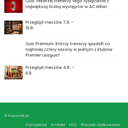
Quiz: Piłkarze/trenerzy tego tysiąclecia z
największą liczbą występów w AC Milan
Przegląd meczów 7.8. -
10.8.
Quiz Premium: Którzy trenerzy spędzili co
najmniej cztery sezony w jednym z klubów
Premier League?
Przegląd meczów 4.8. -
6.8.
© kopacak.pl
O projekcie
Kontakt
FAQ
Warunki użytkowania