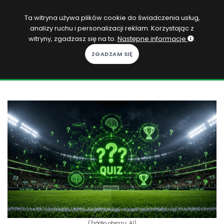
PL
Ta witryna używa plików cookie do świadczenia usług,
analizy ruchu i personalizacji reklam. Korzystając z
Zaloguj się
witryny, zgadzasz się na to.
Następne informacje
.
KOPACAK
DO DOMU
ROZGRYWKI
QUIZY
GRY
SUBSKRYPCJA
(Źródło obrazu: AI)