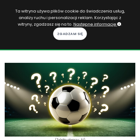
PL
Ta witryna używa plików cookie do świadczenia usług,
analizy ruchu i personalizacji reklam. Korzystając z
Zaloguj się
witryny, zgadzasz się na to.
Następne informacje
.
KOPACAK
DO DOMU
ROZGRYWKI
QUIZY
GRY
SUBSKRYPCJA
(Źródło obrazu: AI)