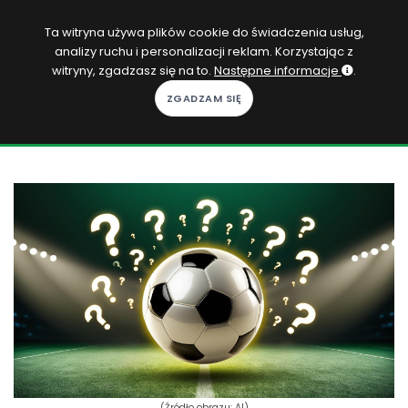
PL
Ta witryna używa plików cookie do świadczenia usług,
analizy ruchu i personalizacji reklam. Korzystając z
Zaloguj się
witryny, zgadzasz się na to.
Następne informacje
.
KOPACAK
DO DOMU
ROZGRYWKI
QUIZY
GRY
SUBSKRYPCJA
(Źródło obrazu: AI)